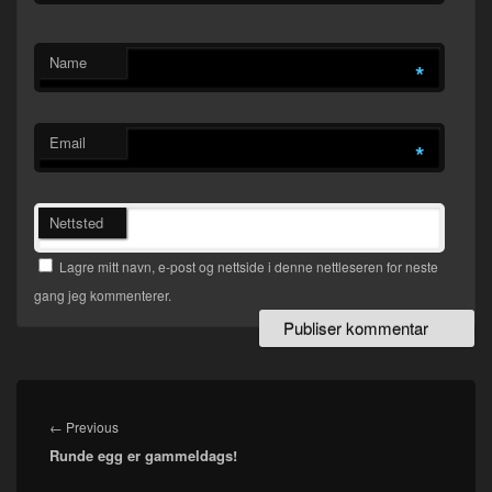
Name
*
Email
*
Nettsted
Lagre mitt navn, e-post og nettside i denne nettleseren for neste
gang jeg kommenterer.
Innleggsnavigasjon
Previous
←
Previous
Runde egg er gammeldags!
post: