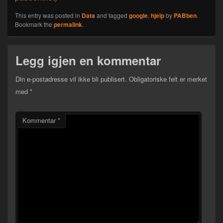
This entry was posted in
Data
and tagged
google
,
hjelp
by
PABben
.
Bookmark the
permalink
.
Legg igjen en kommentar
Din e-postadresse vil ikke bli publisert.
Obligatoriske felt er merket
med
*
Kommentar
*