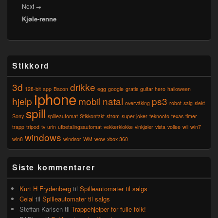
Next
Next
→
Kjøle-renne
post:
Primary
Stikkord
Sidebar
Widget
3d
drikke
Area
128-bit
app
Bacon
egg
google
gratis
guitar hero
halloween
iphone
hjelp
mobil
natal
ps3
overvåking
robot
salg
slekt
spill
Sony
spilleautomat
Stikkontakt
strøm
super joker
teknooto
texas
timer
trapp
tripod
tv
urin
utbetalingsautomat
vekkerklokke
vinkjøler
vista
vollee
wii
win7
windows
win8
windsor
WM
wow
xbox 360
Siste kommentarer
Kurt H Frydenberg
til
Spilleautomater til salgs
Celal
til
Spilleautomater til salgs
Steffan Karlsen
til
Trappehjelper for fulle folk!