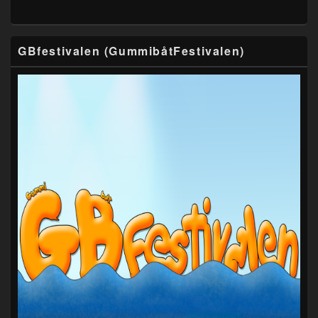
GBfestivalen (GummibåtFestivalen)