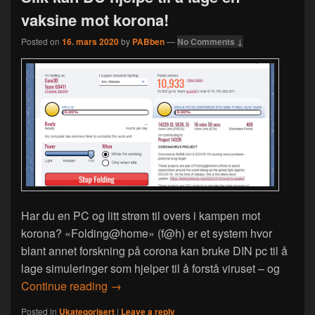
vaksine mot korona!
Posted on
16. mars 2020
by
PABben
—
No Comments ↓
Har du en PC og litt strøm til overs i kampen mot
korona? «Folding@home» (f@h) er et system hvor
blant annet forskning på corona kan bruke DIN pc til å
lage simuleringer som hjelper til å forstå viruset – og
Slik kan DU hjelpe til å lage en vaksine 
Continue reading
→
Posted in
Ukategorisert
|
Leave a reply