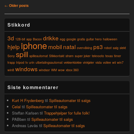
Post
←
Older posts
navigation
Primary
Stikkord
Sidebar
Widget
3d
drikke
Area
128-bit
app
Bacon
egg
google
gratis
guitar hero
halloween
iphone
hjelp
mobil
natal
ps3
overvåking
robot
salg
slekt
spill
Sony
spilleautomat
Stikkontakt
strøm
super joker
teknooto
texas
timer
trapp
tripod
tv
urin
utbetalingsautomat
vekkerklokke
vinkjøler
vista
vollee
wii
win7
windows
win8
windsor
WM
wow
xbox 360
Siste kommentarer
Kurt H Frydenberg
til
Spilleautomater til salgs
Celal
til
Spilleautomater til salgs
Steffan Karlsen
til
Trappehjelper for fulle folk!
PABben
til
Spilleautomater til salgs
Andreas Løvås
til
Spilleautomater til salgs