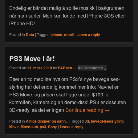
Endelig er blir det mulig å spille musikk i bakgrunnen
når man surfer. Men kun for de med iPhone 3GS eller
iPhone HD!
Posted in
Data
|
Tagged
iphone
,
mobil
|
Leave a reply
PS3 Move i år!
Posted on
11. mars 2010
by
PABben
—
No Comments ↓
Etter en tid med lite nytt om PS3’s nye bevegelses-
styring har det endelig kommet mer info; Navnet er
PS3 Move, og prisen skal ligge under $100 for
kontrollen, kamera og en demo-disk! PS3 er dessuten
PS3 Move i år!
3D-ready, så det er ingen
Continue reading
→
Posted in
Artige dingser og sånn...
|
Tagged
3d
,
bevegelsesstyring
,
Move
,
Move-sub
,
ps3
,
Sony
|
Leave a reply