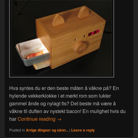
Hva syntes du er den beste måten å våkne på? En
hylende vekkerklokke i et mørkt rom som lukter
gammel ånde og nylagt fis? Det beste må være å
våkne til duften av nystekt bacon! En mulighet hvis du
Våkne opp til nystekt bacon – Uten s
har
Continue reading
→
Posted in
Artige dingser og sånn...
|
Leave a reply