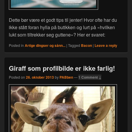
Dette bør være et godt tips til jenter! Hvor ofte har du
ikke stått foran hylla på butikken og lurt på «hvilken
lukt som tiltrekker seg guttene»? Her er svaret:
Posted in
Artige dingser og sånn...
|
Tagged
Bacon
|
Leave a reply
Giraff som profilbilde er ikke farlig!
Posted on
26. oktober 2013
by
PABben
—
1 Comment ↓