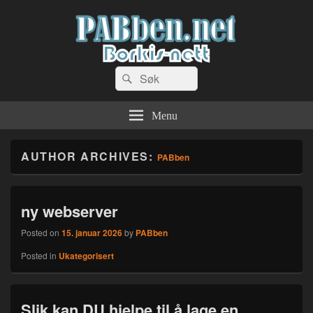
PABben.net
Search
Dingser og sånn…
Search
for:
Menu
AUTHOR ARCHIVES:
PABben
ny webserver
Posted on
15. januar 2026
by
PABben
Posted in
Ukategorisert
Slik kan DU hjelpe til å lage en