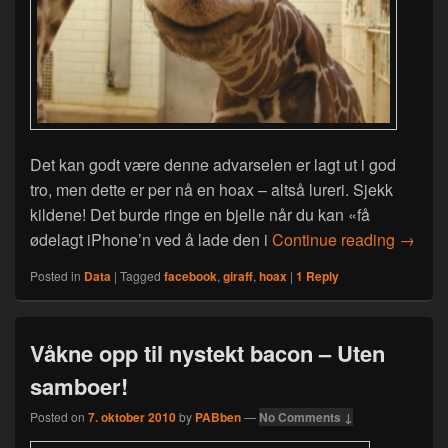
Det kan godt være denne advarselen er lagt ut i god
tro, men dette er per nå en hoax – altså lureri. Sjekk
kildene! Det burde ringe en bjelle når du kan «få
Giraff 
ødelagt iPhone’n ved å lade den i
Continue reading
→
Posted in
Data
|
Tagged
facebook
,
giraff
,
hoax
|
1
Reply
Våkne opp til nystekt bacon – Uten
samboer!
Posted on
7. oktober 2010
by
PABben
—
No Comments ↓