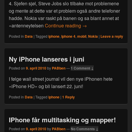
4. Sjefen sjøl, Steve Jobs slo tilbake mot problemene
og mente at dette var et problem også andre telefoner
hadde. Nokia var raskt på banen og sa blant annet at
Iphone 4 «death grip» – 
«antenneytelsen
Continue reading
→
Posted in
Data
|
Tagged
iphone
,
Iphone 4
,
mobil
,
Nokia
|
Leave a reply
Ny iPhone lanseres i juni
Posted on
9. april 2010
by
PABben
—
1 Comment ↓
I følge wall street journal vil den nye iPhonen hete
«iPhone HD» og bli lansert 22. juni!
Posted in
Data
|
Tagged
iphone
|
1
Reply
IPhone får multitasking og mapper!
Posted on
9. april 2010
by
PABben
—
No Comments ↓