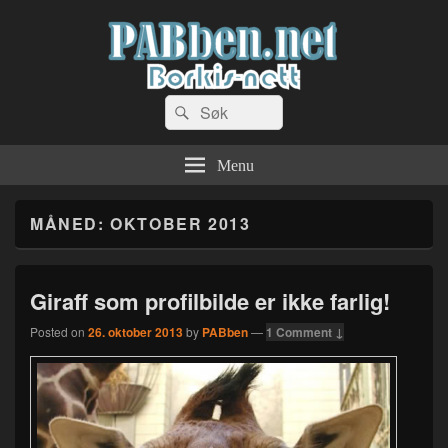
PABben.net
Search
Dingser og sånn…
Search
for:
Menu
MÅNED:
OKTOBER 2013
Giraff som profilbilde er ikke farlig!
Posted on
26. oktober 2013
by
PABben
—
1 Comment ↓