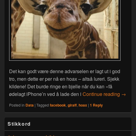
Det kan godt være denne advarselen er lagt ut i god
tro, men dette er per nå en hoax – altså lureri. Sjekk
kildene! Det burde ringe en bjelle når du kan «få
Giraff 
ødelagt iPhone’n ved å lade den i
Continue reading
→
Posted in
Data
|
Tagged
facebook
,
giraff
,
hoax
|
1
Reply
Primary
Stikkord
Sidebar
Widget