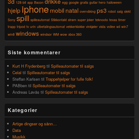
3d
drikke
Area
128-bit
app
Bacon
egg
google
gratis
guitar hero
halloween
iphone
hjelp
mobil
natal
ps3
overvåking
robot
salg
slekt
spill
Sony
spilleautomat
Stikkontakt
strøm
super joker
teknooto
texas
timer
trapp
tripod
tv
urin
utbetalingsautomat
vekkerklokke
vinkjøler
vista
vollee
wii
win7
windows
win8
windsor
WM
wow
xbox 360
Siste kommentarer
Kurt H Frydenberg
til
Spilleautomater til salgs
Celal
til
Spilleautomater til salgs
Steffan Karlsen
til
Trappehjelper for fulle folk!
PABben
til
Spilleautomater til salgs
Andreas Løvås
til
Spilleautomater til salgs
Kategorier
Artige dingser og sånn…
Data
Musikk