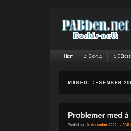
PABben.net
Dingser og sånn…
Primary
Hjem
.:. Slekt .:.
.:. GBfesti
menu
MÅNED:
DESEMBER 20
Problemer med å 
Posted on
19. desember 2009
by
PAB