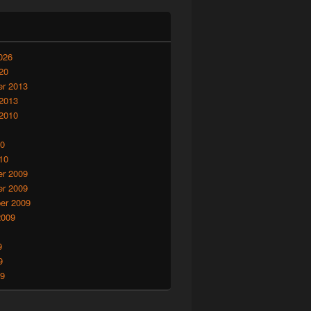
026
20
r 2013
 2013
 2010
10
10
r 2009
r 2009
er 2009
2009
9
9
09