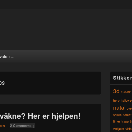
valen .:.
Primary
Stikko
Sidebar
09
Widget
3d
Area
128-bit
hero
hallowe
natal
ove
våkne? Her er hjelpen!
spilleautomat
timer
trapp
t
ben
—
2 Comments ↓
vinkjøler
vista