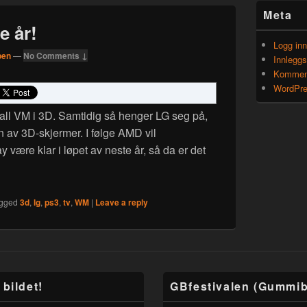
Meta
e år!
Logg inn
ben
—
No Comments ↓
Innlegg
Kommen
WordPre
ball VM i 3D. Samtidig så henger LG seg på,
 av 3D-skjermer. I følge AMD vil
 være klar i løpet av neste år, så da er det
y neste år!
gged
3d
,
lg
,
ps3
,
tv
,
WM
|
Leave a reply
bildet!
GBfestivalen (Gummib