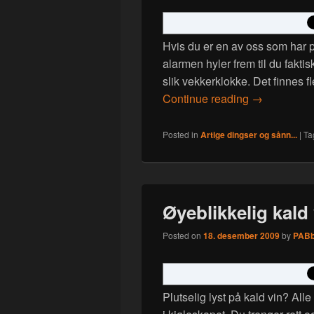
Hvis du er en av oss som har 
alarmen hyler frem til du fakti
slik vekkerklokke. Det finnes 
Problemer m
Continue reading
→
Posted in
Artige dingser og sånn...
|
Ta
Øyeblikkelig kald 
Posted on
18. desember 2009
by
PAB
Plutselig lyst på kald vin? Alle