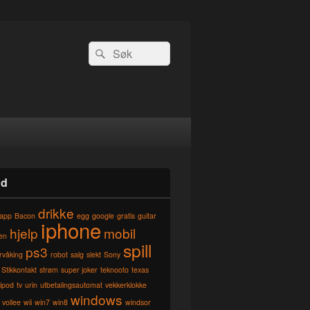
Search
Search
for:
rd
drikke
app
Bacon
egg
google
gratis
guitar
iphone
hjelp
mobil
en
spill
ps3
rvåking
robot
salg
slekt
Sony
Stikkontakt
strøm
super joker
teknooto
texas
ripod
tv
urin
utbetalingsautomat
vekkerklokke
windows
vollee
wii
win7
win8
windsor