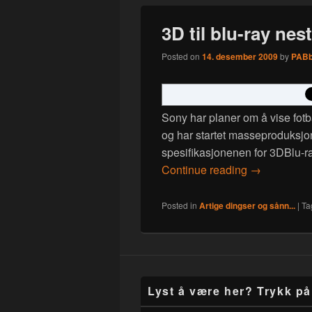
3D til blu-ray nest
Posted on
14. desember 2009
by
PAB
Sony har planer om å vise fot
og har startet masseproduksjon
spesifikasjonenen for 3DBlu-ray
3D til blu-ra
Continue reading
→
Posted in
Artige dingser og sånn...
|
Ta
Lyst å være her? Trykk på 