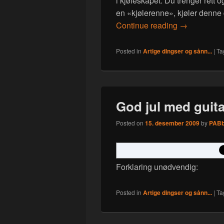
i kjøleskapet. Du trenger rett 
en «kjølerenne», kjøler denne
Øyeblikkelig
Continue reading
→
Posted in
Artige dingser og sånn...
|
Ta
God jul med guita
Posted on
15. desember 2009
by
PAB
Forklaring unødvendig:
Posted in
Artige dingser og sånn...
|
Ta