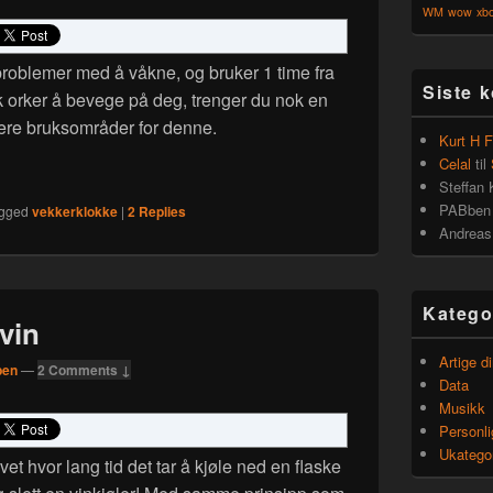
WM
wow
xb
problemer med å våkne, og bruker 1 time fra
Siste 
sk orker å bevege på deg, trenger du nok en
flere bruksområder for denne.
Kurt H 
ed å våkne? Her er hjelpen!
Celal
til
Steffan 
PABben
gged
vekkerklokke
|
2
Replies
Andreas
Katego
vin
Artige 
ben
—
2 Comments ↓
Data
Musikk
Personli
Ukategor
 vet hvor lang tid det tar å kjøle ned en flaske