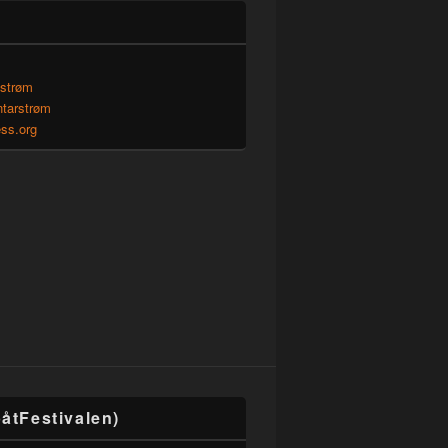
sstrøm
tarstrøm
ss.org
åtFestivalen)