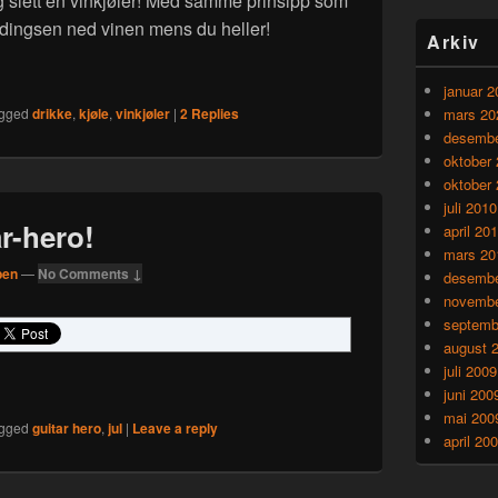
og slett en vinkjøler! Med samme prinsipp som
 dingsen ned vinen mens du heller!
Arkiv
 kald vin
januar 2
gged
drikke
,
kjøle
,
vinkjøler
|
2
Replies
mars 20
desembe
oktober
oktober
juli 2010
r-hero!
april 20
mars 20
ben
—
No Comments ↓
desembe
novembe
septemb
august 
juli 2009
juni 200
mai 200
gged
guitar hero
,
jul
|
Leave a reply
april 20