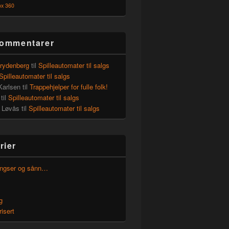
ox 360
kommentarer
Frydenberg
til
Spilleautomater til salgs
Spilleautomater til salgs
Karlsen
til
Trappehjelper for fulle folk!
til
Spilleautomater til salgs
 Løvås
til
Spilleautomater til salgs
rier
dingser og sånn…
g
isert