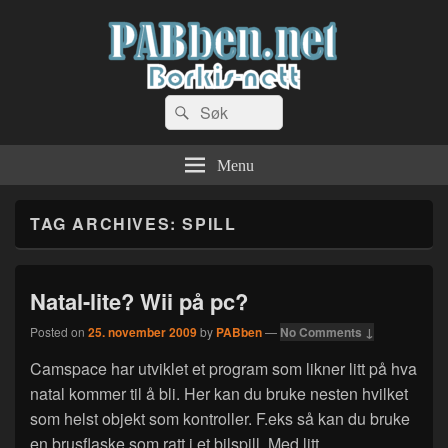
PABben.net
Search
Dingser og sånn…
Search
for:
Menu
TAG ARCHIVES:
SPILL
Natal-lite? Wii på pc?
Posted on
25. november 2009
by
PABben
—
No Comments ↓
Camspace har utviklet et program som likner litt på hva
natal kommer til å bli. Her kan du bruke nesten hvilket
som helst objekt som kontroller. F.eks så kan du bruke
en brusflaske som ratt i et bilspill. Med litt