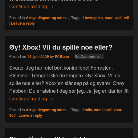
Natal-lite? Wii på pc?
Continue reading
→
Posted in
Artige dingser og sånn...
|
Tagged
bevegelse
,
natal
,
spill
,
wii
|
Leave a reply
Øy! Xbox! Vil du spille noe eller?
Posted on
14. juni 2009
by
PABben
—
No Comments ↓
Svarte! Jeg har rotet bort kontrollene! Forresten;
Stemmer. Trenger ikke de lengere. Øy! Xbox! Vil du
spille noe eller? Xbox’en slår seg på og svarer: Ohoy
Pabben! Du er aleine i dag ser jeg. Ja, jeg er klar for litt
Øy! Xbox! Vil du spille noe eller?
Continue reading
→
Posted in
Artige dingser og sånn...
|
Tagged
milo
,
natal
,
spill
,
xbox
360
|
Leave a reply