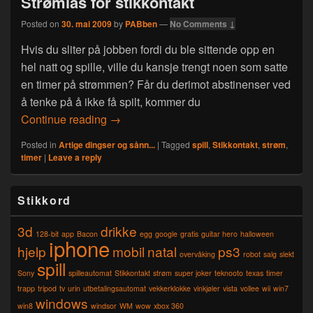
Strømlås for stikkontakt
Posted on
30. mai 2009
by
PABben
—
No Comments ↓
Hvis du sliter på jobben fordi du ble sittende opp en
hel natt og spille, ville du kansje trengt noen som satte
en timer på strømmen? Får du derimot abstinenser ved
å tenke på å ikke få spilt, kommer du
Strømlås for stikkontakt
Continue reading
→
Posted in
Artige dingser og sånn...
|
Tagged
spill
,
Stikkontakt
,
strøm
,
timer
|
Leave a reply
Primary
Stikkord
Sidebar
Widget
3d
drikke
Area
128-bit
app
Bacon
egg
google
gratis
guitar hero
halloween
iphone
hjelp
mobil
natal
ps3
overvåking
robot
salg
slekt
spill
Sony
spilleautomat
Stikkontakt
strøm
super joker
teknooto
texas
timer
trapp
tripod
tv
urin
utbetalingsautomat
vekkerklokke
vinkjøler
vista
vollee
wii
win7
windows
win8
windsor
WM
wow
xbox 360