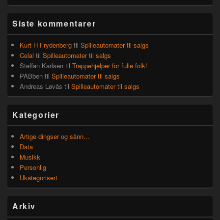
Siste kommentarer
Kurt H Frydenberg
til
Spilleautomater til salgs
Celal
til
Spilleautomater til salgs
Steffan Karlsen
til
Trappehjelper for fulle folk!
PABben
til
Spilleautomater til salgs
Andreas Løvås
til
Spilleautomater til salgs
Kategorier
Artige dingser og sånn…
Data
Musikk
Personlig
Ukategorisert
Arkiv