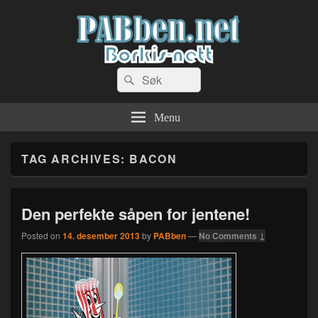
PABben.net
Search
Dingser og sånn…
Search
for:
Menu
TAG ARCHIVES:
BACON
Den perfekte såpen for jentene!
Posted on
14. desember 2013
by
PABben
—
No Comments ↓