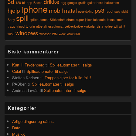
3d
drikke
Area
128-bit
app
Bacon
egg
google
gratis
guitar hero
halloween
iphone
hjelp
mobil
natal
ps3
overvåking
robot
salg
slekt
spill
Sony
spilleautomat
Stikkontakt
strøm
super joker
teknooto
texas
timer
trapp
tripod
tv
urin
utbetalingsautomat
vekkerklokke
vinkjøler
vista
vollee
wii
win7
windows
win8
windsor
WM
wow
xbox 360
Siste kommentarer
Kurt H Frydenberg
til
Spilleautomater til salgs
Celal
til
Spilleautomater til salgs
Steffan Karlsen
til
Trappehjelper for fulle folk!
PABben
til
Spilleautomater til salgs
Andreas Løvås
til
Spilleautomater til salgs
Kategorier
Artige dingser og sånn…
Data
Musikk