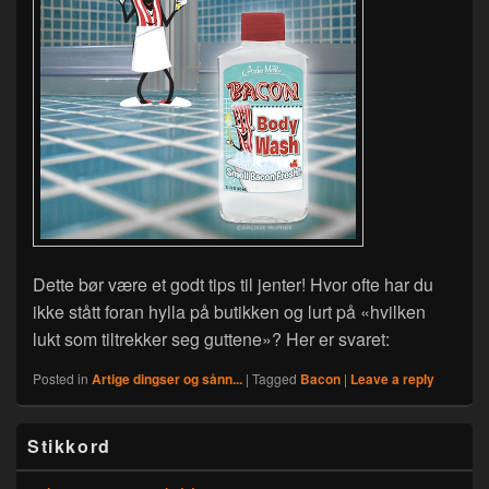
Dette bør være et godt tips til jenter! Hvor ofte har du
ikke stått foran hylla på butikken og lurt på «hvilken
lukt som tiltrekker seg guttene»? Her er svaret:
Posted in
Artige dingser og sånn...
|
Tagged
Bacon
|
Leave a reply
Primary
Stikkord
Sidebar
Widget