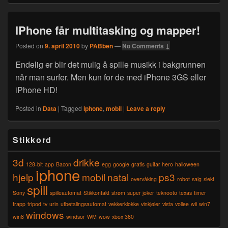
IPhone får multitasking og mapper!
Posted on
9. april 2010
by
PABben
—
No Comments ↓
Endelig er blir det mulig å spille musikk i bakgrunnen
når man surfer. Men kun for de med iPhone 3GS eller
iPhone HD!
Posted in
Data
|
Tagged
iphone
,
mobil
|
Leave a reply
Primary
Stikkord
Sidebar
Widget
3d
drikke
Area
128-bit
app
Bacon
egg
google
gratis
guitar hero
halloween
iphone
hjelp
mobil
natal
ps3
overvåking
robot
salg
slekt
spill
Sony
spilleautomat
Stikkontakt
strøm
super joker
teknooto
texas
timer
trapp
tripod
tv
urin
utbetalingsautomat
vekkerklokke
vinkjøler
vista
vollee
wii
win7
windows
win8
windsor
WM
wow
xbox 360