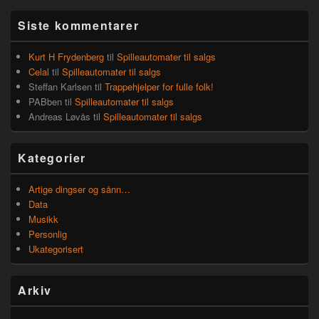
Siste kommentarer
Kurt H Frydenberg
til
Spilleautomater til salgs
Celal
til
Spilleautomater til salgs
Steffan Karlsen
til
Trappehjelper for fulle folk!
PABben
til
Spilleautomater til salgs
Andreas Løvås
til
Spilleautomater til salgs
Kategorier
Artige dingser og sånn…
Data
Musikk
Personlig
Ukategorisert
Arkiv