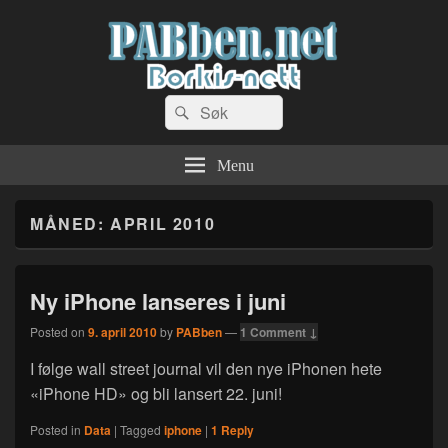
PABben.net
Search
Dingser og sånn…
Search
for:
Menu
MÅNED:
APRIL 2010
Ny iPhone lanseres i juni
Posted on
9. april 2010
by
PABben
—
1 Comment ↓
I følge wall street journal vil den nye iPhonen hete
«iPhone HD» og bli lansert 22. juni!
Posted in
Data
|
Tagged
iphone
|
1
Reply